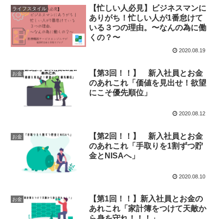
【忙しい人必見】ビジネスマンに
ライフスタイル
ありがち！忙しい人が1番怠けて
いる３つの理由。〜なんの為に働
くの？〜
2020.08.19
【第3回！！】 新入社員とお金
お金
のあれこれ「価値を見出せ！欲望
にこそ優先順位」
2020.08.12
【第2回！！】 新入社員とお金
お金
のあれこれ「手取りを1割ずつ貯
金とNISAへ」
2020.08.10
【第1回！！】新入社員とお金の
お金
あれこれ「家計簿をつけて天敵か
ら身を守れ！！！」