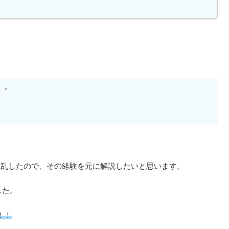
）。
。
混乱したので、その経験を元に解説したいと思います。
した。
！！