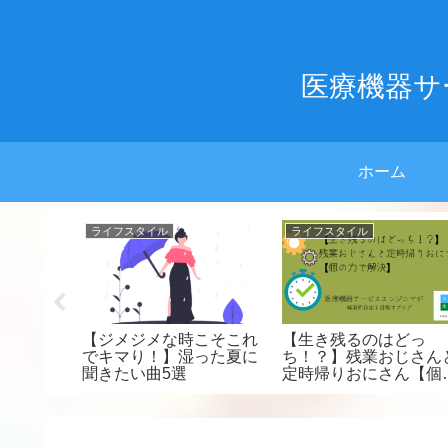
医療機器サ
ホーム
ライフスタイル
仕事・副業
られな
【打倒！！超ぼったくり
【JACリクルートメン
自由を目
保険】配当金型生命保険
ト】【評判通り最高！
していき
解約編
キャリアについて転職
ージェントと面談して
た！