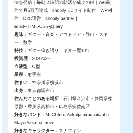
法を発信｜毎朝２時間の朝活が成功の鍵｜web制
作で月5万円達成｜shopify ECサイト制作｜WP制
作｜D2C運営｜shopify partner｜
liquid•HTML•CSS•jQuery｜
趣味
：ギター・音楽・アウトドア・登山・スキ
ー・数学
特技
：ギター弾き語り ギター歴10年
投資歴
：2020/02~
血液型
：O型
星座
：射手座
住まい
：神奈川県横浜市
出身
：東京都調布市
住んだことのある場所
：石川県金沢市・静岡県榛
原郡・香川県高松市・広島県安佐南区
好きなバンド
：Mr.Children/aiko/jamiroquai/John
Mayer/second move
好きなキャラクター
：スナフキン