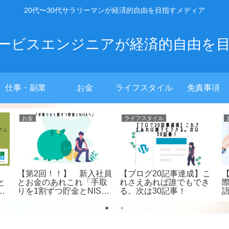
20代〜30代サラリーマンが経済的自由を目指すメディア
ービスエンジニアが経済的自由を
仕事・副業
お金
ライフスタイル
免責事項
お金
ライフスタイル
【FIRE実例】三菱サラリ
【リベ大オフ会報告】初
】
ーマンさんの著書を拝
心者ほど参加すべき3つの
エ
読！【再現性あり】【書
理由【超楽しい】【中毒
み
評ブログ】
性有り】