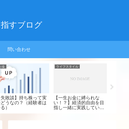
目指すブログ
問い合わせ
ライフスタイル
ライフスタイル
ライフス
【断捨離 最高！】「捨て
【SNS×フォロワー×ブロ
【ジメ
られない」あなたへ伝
グ】 「ゼロから学べるブ
でキマ
授！最強の整理整頓マイ
ログ運営×集客×マネタイ
聞きたい
ンド。
ズ 」から得た3つの教訓