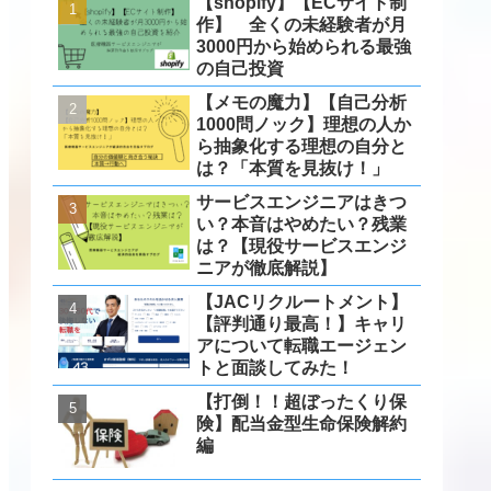
【shopify】【ECサイト制
作】 全くの未経験者が月
3000円から始められる最強
の自己投資
【メモの魔力】【自己分析
1000問ノック】理想の人か
ら抽象化する理想の自分と
は？「本質を見抜け！」
サービスエンジニアはきつ
い？本音はやめたい？残業
は？【現役サービスエンジ
ニアが徹底解説】
【JACリクルートメント】
【評判通り最高！】キャリ
アについて転職エージェン
トと面談してみた！
【打倒！！超ぼったくり保
険】配当金型生命保険解約
編