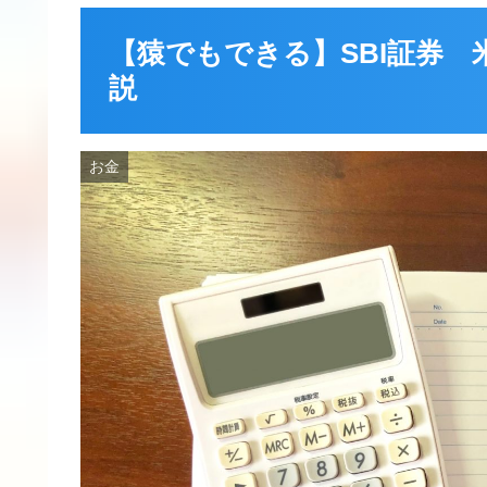
【猿でもできる】SBI証券 
説
お金