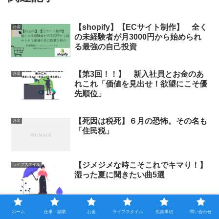
【shopify】【ECサイト制作】 全く
お金
の未経験者が月3000円から始められ
る最強の自己投資
【第3回！！】 新入社員とお金のあ
お金
れこれ「価値を見出せ！欲望にこそ優
先順位」
【死因は税死】６月の恐怖。その名も
お金
「住民税」
【ジメジメな時こそこれでキマり！】
ライフスタイル
湿った夏に聞きたい曲5選
【忙しい人必見】ビジネスマンにあり
ライフスタイル
ホーム
仕事・副業
お金
ライフスタイル
免責事項
問い合わせ
がち！忙しい人が1番怠けている３つ