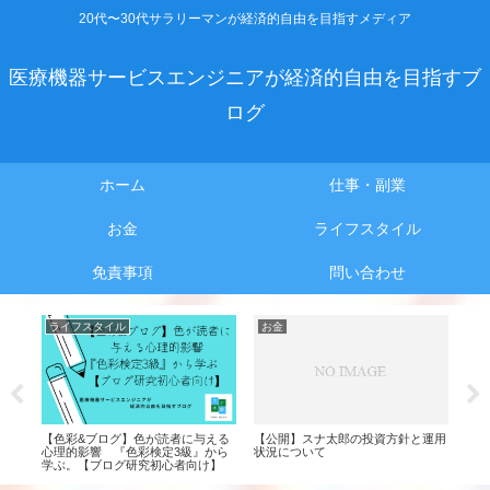
20代〜30代サラリーマンが経済的自由を目指すメディア
医療機器サービスエンジニアが経済的自由を目指すブ
ログ
ホーム
仕事・副業
お金
ライフスタイル
免責事項
問い合わせ
ライフスタイル
お金
お
34
【色彩&ブログ】色が読者に与える
【公開】スナ太郎の投資方針と運用
【簿
えた
心理的影響 『色彩検定3級』から
状況について
した
【超
学ぶ。【ブログ研究初心者向け】
も合