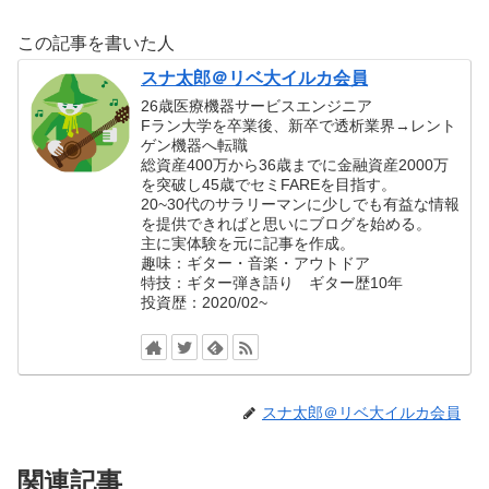
この記事を書いた人
スナ太郎＠リベ大イルカ会員
26歳医療機器サービスエンジニア
Fラン大学を卒業後、新卒で透析業界→レント
ゲン機器へ転職
総資産400万から36歳までに金融資産2000万
を突破し45歳でセミFAREを目指す。
20~30代のサラリーマンに少しでも有益な情報
を提供できればと思いにブログを始める。
主に実体験を元に記事を作成。
趣味：ギター・音楽・アウトドア
特技：ギター弾き語り ギター歴10年
投資歴：2020/02~
スナ太郎＠リベ大イルカ会員
関連記事